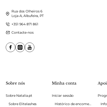
Rua dos Olheiros 6
Loja-A, Albufeira, PT
+351 964 871 861
Contacte-nos
Sobre nós
Minha conta
Apoi
Sobre Natalia.pt
Iniciar sessão
Sobre Elitelashes
Histórico de encomendas