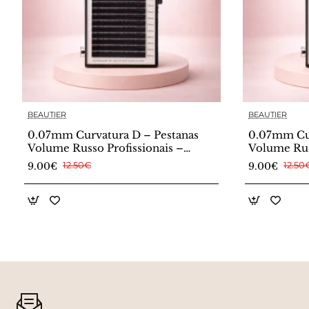
BEAUTIER
BEAUTIER
0.07mm Curvatura D – Pestanas
0.07mm Cur
Volume Russo Profissionais –
Volume Rus
Beautier
Beautier
9.00€
12.50€
9.00€
12.50