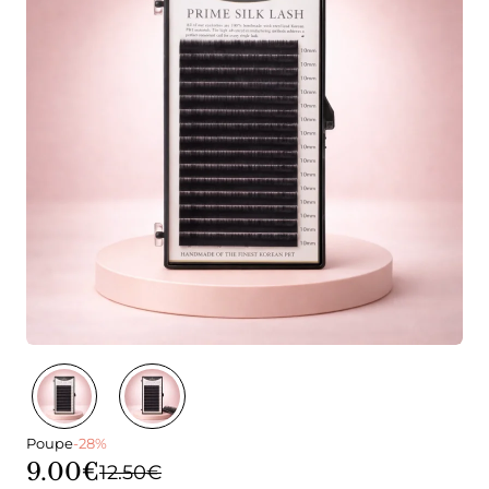
Poupe
-28%
9.00€
12.50€