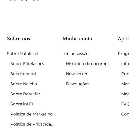
Sobre nós
Minha conta
Apoi
Sobre Natalia.pt
Iniciar sessão
Sobre Elitelashes
Histórico de encomendas
Sobre noemi
Newsletter
Pon
Sobre Neicha
Devoluções
Mar
Sobre Beautier
Map
Sobre inLEI
FA
Política de Marketing
Con
Política de Privacidade