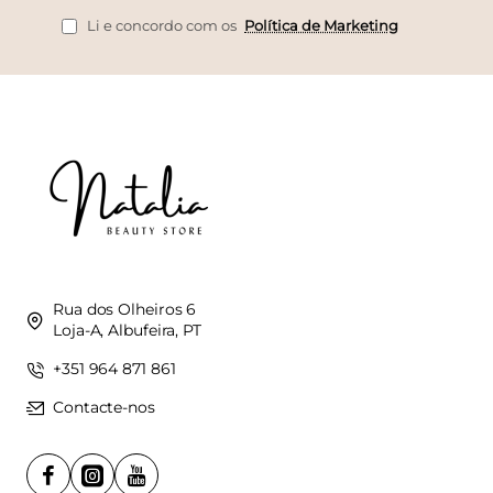
mail
Li e concordo com os
Política de Marketing
Rua dos Olheiros 6
Loja-A, Albufeira, PT
+351 964 871 861
Contacte-nos