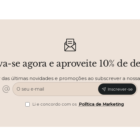
va-se agora e aproveite 10% de d
r das últimas novidades e promoções ao subscrever a nossa
O
Inscrever-se
seu
e-
mail
Li e concordo com os
Política de Marketing