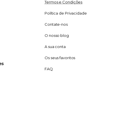
Termos e Condições
Política de Privacidade
Contate-nos
O nosso blog
A sua conta
Os seus favoritos
es
FAQ