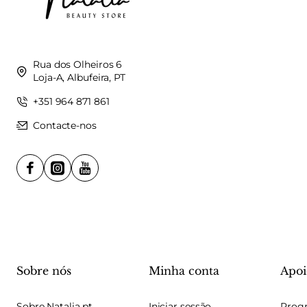
Rua dos Olheiros 6
Loja-A, Albufeira, PT
+351 964 871 861
Contacte-nos
Sobre nós
Minha conta
Apoi
Sobre Natalia.pt
Iniciar sessão