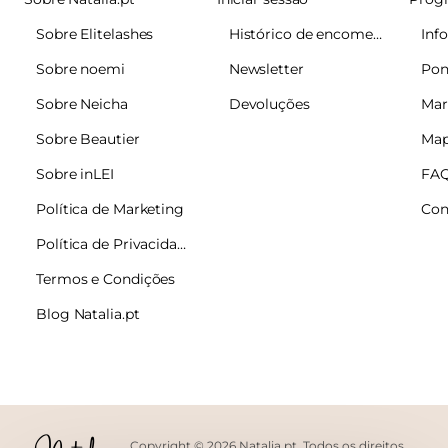
Sobre Elitelashes
Histórico de encomendas
Sobre noemi
Newsletter
Pon
Sobre Neicha
Devoluções
Mar
Sobre Beautier
Map
Sobre inLEI
FA
Política de Marketing
Con
Política de Privacidade
Termos e Condições
Blog Natalia.pt
Copyright © 2026 Natalia.pt. Todos os direitos