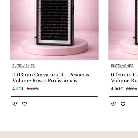
ELITELASHES
ELITELASHES
0.03mm Curvatura D – Pestanas
0.05mm Cur
Volume Russo Profissionais
Volume Rus
Premium Collection
Premium Co
4.50€
9.50€
4.50€
9.50€