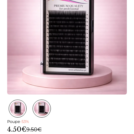
Poupe
-53%
4.50€
9.50€