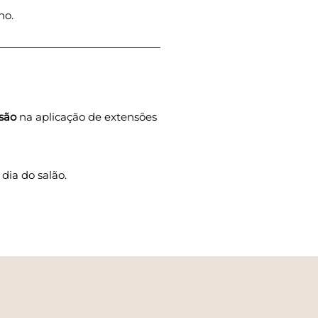
ho.
isão
na aplicação de extensões
ia do salão.