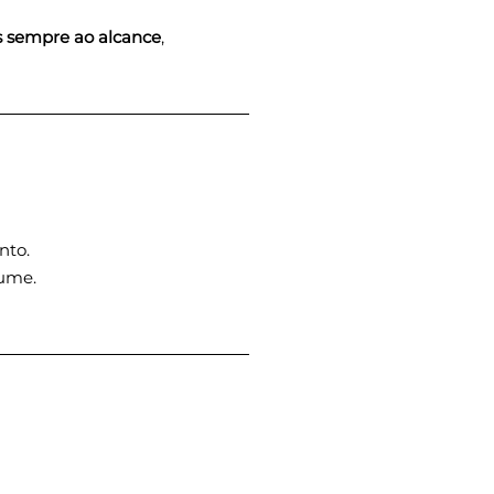
s sempre ao alcance
,
nto.
lume.