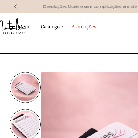
Devoluções fáceis e sem complicações em até 14 di
Menu
Catálogo
Promoções