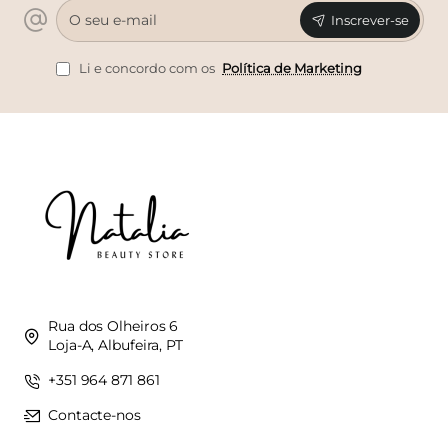
O
Inscrever-se
seu
e-
mail
Li e concordo com os
Política de Marketing
Rua dos Olheiros 6
Loja-A, Albufeira, PT
+351 964 871 861
Contacte-nos