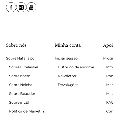
Sobre nós
Minha conta
Apoi
Sobre Natalia.pt
Iniciar sessão
Sobre Elitelashes
Histórico de encomendas
Sobre noemi
Newsletter
Pon
Sobre Neicha
Devoluções
Mar
Sobre Beautier
Map
Sobre inLEI
FA
Política de Marketing
Con