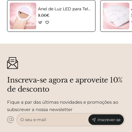
Anel de Luz LED para Telemóvel – Selfie Ring Light
8.00€
Inscreva-se agora e aproveite 10%
de desconto
Fique a par das últimas novidades e promoções ao
subscrever a nossa newsletter
O
Inscrever-se
seu
e-