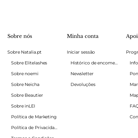
Sobre nós
Minha conta
Apoi
Sobre Natalia.pt
Iniciar sessão
Sobre Elitelashes
Histórico de encomendas
Sobre noemi
Newsletter
Pon
Sobre Neicha
Devoluções
Mar
Sobre Beautier
Map
Sobre inLEI
FA
Política de Marketing
Con
Política de Privacidade