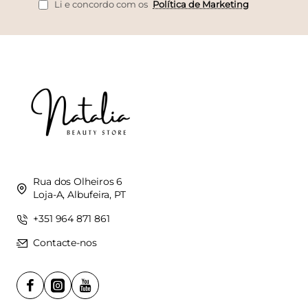
mail
Li e concordo com os
Política de Marketing
Rua dos Olheiros 6
Loja-A, Albufeira, PT
+351 964 871 861
Contacte-nos