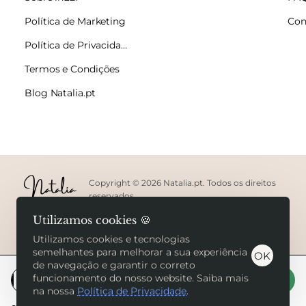
Política de Marketing
Con
Política de Privacidade
Termos e Condições
Blog Natalia.pt
Copyright © 2026 Natalia.pt. Todos os direitos
reservados.
Utilizamos cookies 🍪
Utilizamos cookies e tecnologias
semelhantes para melhorar a sua experiência
OK
de navegação e garantir o correto
funcionamento do nosso website. Saiba mais
Adicionar ao carrinho
na nossa
Política de Privacidade
.