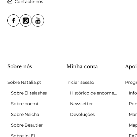
Contacte-nos
Sobre nós
Minha conta
Apoi
Sobre Natalia.pt
Iniciar sessão
Sobre Elitelashes
Histórico de encomendas
Sobre noemi
Newsletter
Pon
Sobre Neicha
Devoluções
Mar
Sobre Beautier
Map
Sobre inLEI
FA