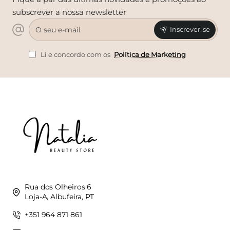
subscrever a nossa newsletter
O
Inscrever-se
seu
e-
mail
Li e concordo com os
Política de Marketing
Rua dos Olheiros 6
Loja-A, Albufeira, PT
+351 964 871 861