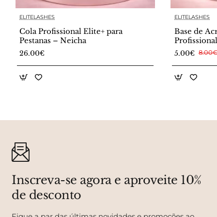
ELITELASHES
ELITELASHES
Cola Profissional Elite+ para
Base de Ac
Pestanas – Neicha
Profissiona
Pestanas
26.00€
5.00€
8.00
Inscreva-se agora e aproveite 10%
de desconto
Fique a par das últimas novidades e promoções ao