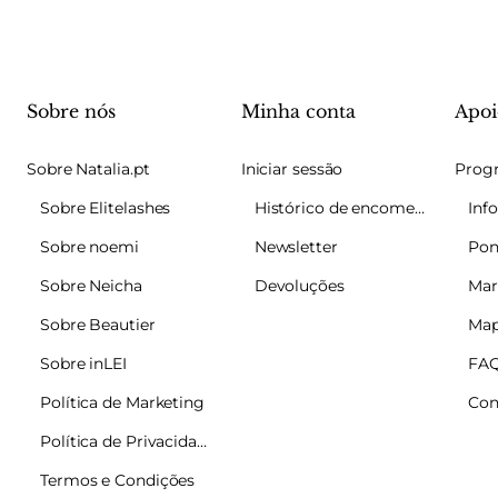
Sobre nós
Minha conta
Apoi
Sobre Natalia.pt
Iniciar sessão
Sobre Elitelashes
Histórico de encomendas
Sobre noemi
Newsletter
Pon
Sobre Neicha
Devoluções
Mar
Sobre Beautier
Map
Sobre inLEI
FA
Política de Marketing
Con
Política de Privacidade
Termos e Condições