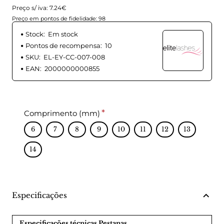
Preço s/ iva: 7.24€
Preço em pontos de fidelidade: 98
Stock:
Em stock
Pontos de recompensa:
10
SKU:
EL-EY-CC-007-008
EAN:
2000000000855
Comprimento (mm)
6
7
8
9
10
11
12
13
14
Especificações
Especificações técnicas Pestanas