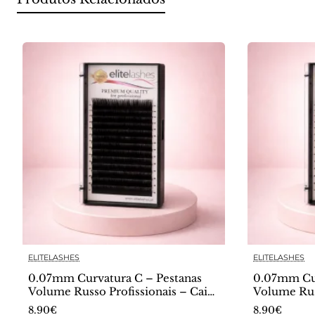
ELITELASHES
ELITELASHES
0.07mm Curvatura C – Pestanas
0.07mm Cur
Volume Russo Profissionais – Caixa
Volume Russ
16 Linhas
16 Linhas
8.90€
8.90€