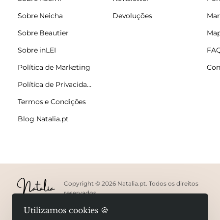
Sobre Neicha
Devoluções
Mar
Sobre Beautier
Map
Sobre inLEI
FA
Política de Marketing
Con
Política de Privacidade
Termos e Condições
Blog Natalia.pt
Copyright © 2026 Natalia.pt. Todos os direitos
reservados.
Utilizamos cookies 🍪