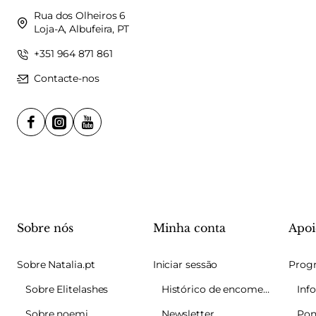
Rua dos Olheiros 6
Loja-A, Albufeira, PT
+351 964 871 861
Contacte-nos
Sobre nós
Minha conta
Apoi
Sobre Natalia.pt
Iniciar sessão
Sobre Elitelashes
Histórico de encomendas
Sobre noemi
Newsletter
Pon