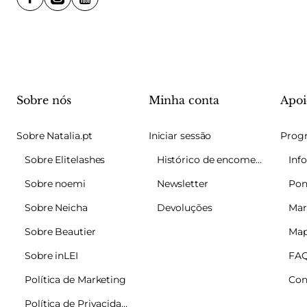
Sobre nós
Minha conta
Apoi
Sobre Natalia.pt
Iniciar sessão
Sobre Elitelashes
Histórico de encomendas
Sobre noemi
Newsletter
Pon
Sobre Neicha
Devoluções
Mar
Sobre Beautier
Map
Sobre inLEI
FA
Política de Marketing
Con
Política de Privacidade