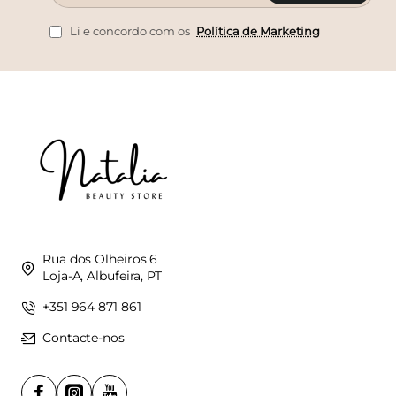
e-
mail
Li e concordo com os
Política de Marketing
Rua dos Olheiros 6
Loja-A, Albufeira, PT
+351 964 871 861
Contacte-nos