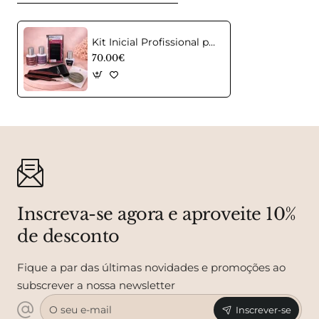
Kit Inicial Profissional para Extensões de Pestanas
70.00€
Inscreva-se agora e aproveite 10%
de desconto
Fique a par das últimas novidades e promoções ao
subscrever a nossa newsletter
O
Inscrever-se
seu