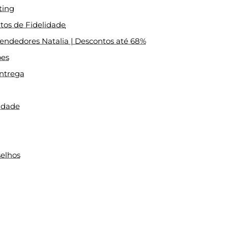
ting
os de Fidelidade
ndedores Natalia | Descontos até 68%
ões
ntrega
cidade
elhos