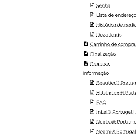
Senha
Lista de endereç
Histórico de pedi
Downloads
Carrinho de compra
Finalização
Procurar
Informação
Beautier® Portug
Elitelashes® Port
FAQ
InLei® Portugal |
Neicha® Portugal 
Noemi® Portugal |