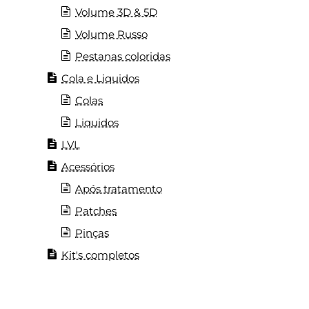
Volume 3D & 5D
Volume Russo
Pestanas coloridas
Cola e Liquidos
Colas
Liquidos
LVL
Acessórios
Após tratamento
Patches
Pinças
Kit's completos