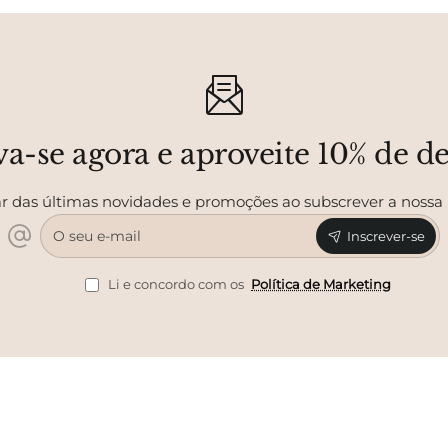
va-se agora e aproveite 10% de d
r das últimas novidades e promoções ao subscrever a nossa
O
Inscrever-se
seu
e-
mail
Li e concordo com os
Política de Marketing