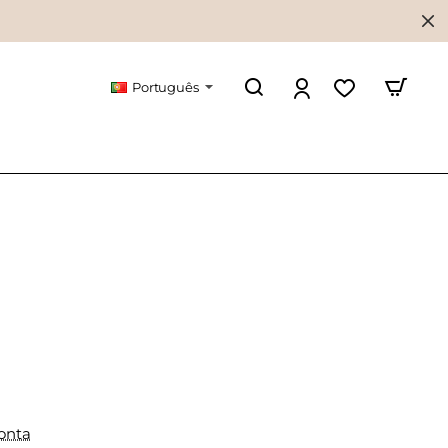
Português
onta