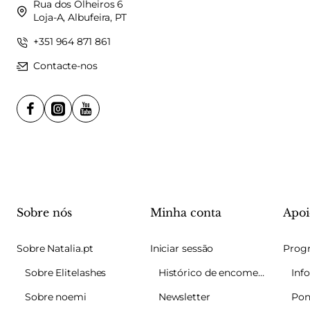
Rua dos Olheiros 6
Loja-A, Albufeira, PT
+351 964 871 861
Contacte-nos
Sobre nós
Minha conta
Apoi
Sobre Natalia.pt
Iniciar sessão
Sobre Elitelashes
Histórico de encomendas
Sobre noemi
Newsletter
Pon