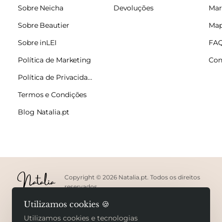
Sobre Neicha
Devoluções
Mar
Sobre Beautier
Map
Sobre inLEI
FA
Política de Marketing
Con
Política de Privacidade
Termos e Condições
Blog Natalia.pt
Copyright © 2026 Natalia.pt. Todos os direitos
reservados.
Utilizamos cookies 🍪
Utilizamos cookies e tecnologias