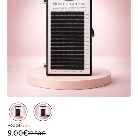
Poupe
-28%
9.00€
12.50€