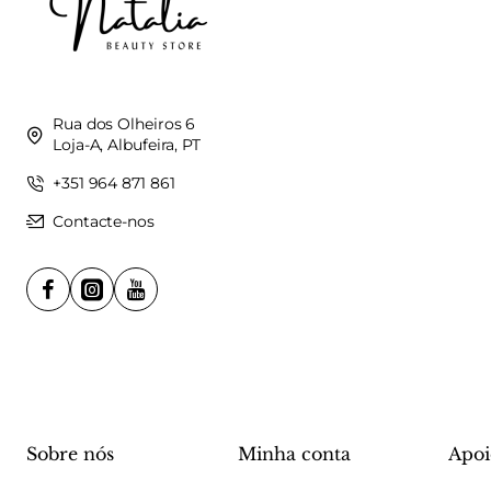
Rua dos Olheiros 6
Loja-A, Albufeira, PT
+351 964 871 861
Contacte-nos
Sobre nós
Minha conta
Apoi