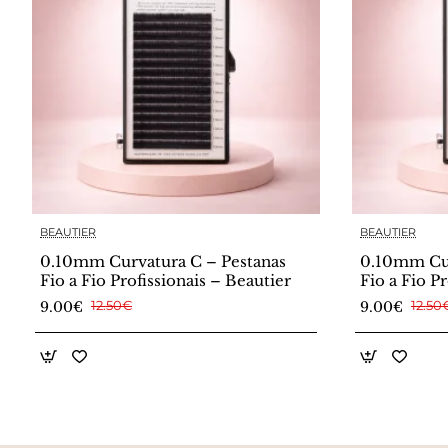
BEAUTIER
BEAUTIER
0.10mm Curvatura C – Pestanas
0.10mm Cur
Fio a Fio Profissionais – Beautier
Fio a Fio P
9.00€
12.50€
9.00€
12.50