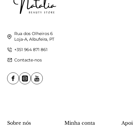
Rua dos Olheiros 6
Loja-A, Albufeira, PT
+351 964 871 861
Contacte-nos
Sobre nós
Minha conta
Apoi