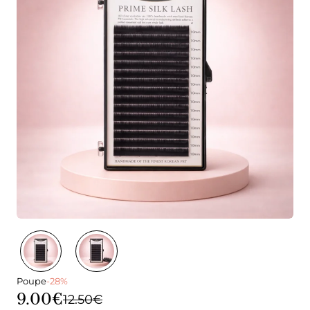
Poupe
-28%
9.00€
12.50€