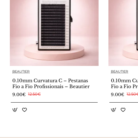
BEAUTIER
BEAUTIER
0.10mm Curvatura C – Pestanas
0.10mm Cur
Fio a Fio Profissionais – Beautier
Fio a Fio P
9.00€
12.50€
9.00€
12.50