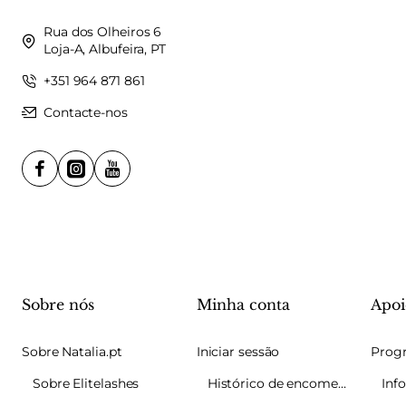
Rua dos Olheiros 6
Loja-A, Albufeira, PT
+351 964 871 861
Contacte-nos
Sobre nós
Minha conta
Apoi
Sobre Natalia.pt
Iniciar sessão
Sobre Elitelashes
Histórico de encomendas