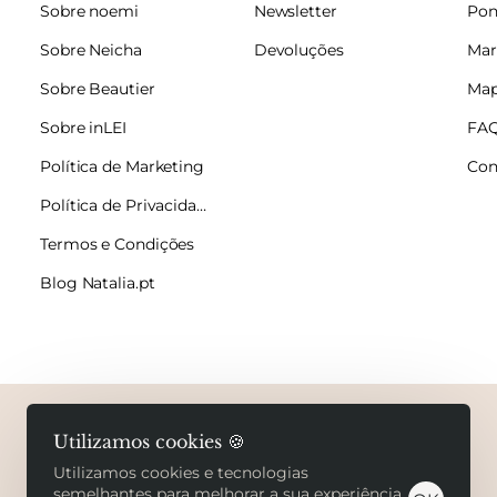
Sobre noemi
Newsletter
Pon
Sobre Neicha
Devoluções
Mar
Sobre Beautier
Map
Sobre inLEI
FA
Política de Marketing
Con
Política de Privacidade
Termos e Condições
Blog Natalia.pt
Copyright © 2026 Natalia.pt. Todos os direitos
Utilizamos cookies 🍪
reservados.
Utilizamos cookies e tecnologias
semelhantes para melhorar a sua experiência