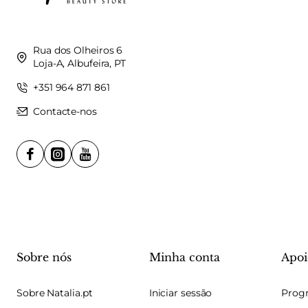
Rua dos Olheiros 6
Loja-A, Albufeira, PT
+351 964 871 861
Contacte-nos
Sobre nós
Minha conta
Apoi
Sobre Natalia.pt
Iniciar sessão