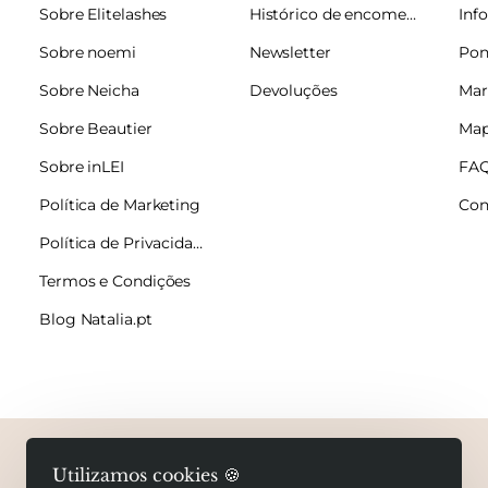
Sobre Elitelashes
Histórico de encomendas
Sobre noemi
Newsletter
Pon
Sobre Neicha
Devoluções
Mar
Sobre Beautier
Map
Sobre inLEI
FA
Política de Marketing
Con
Política de Privacidade
Termos e Condições
Blog Natalia.pt
Copyright © 2026 Natalia.pt. Todos os direitos
Utilizamos cookies 🍪
reservados.