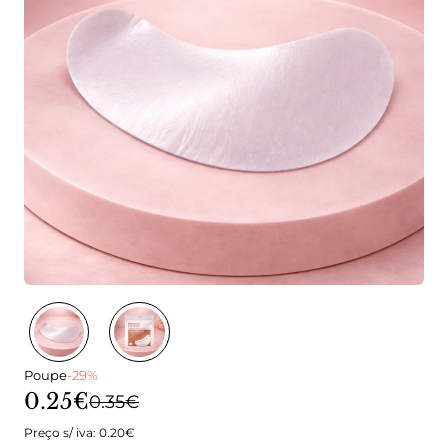
Poupe
-29%
0.25€
0.35€
Preço s/ iva: 0.20€