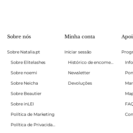
Sobre nós
Minha conta
Apoi
Sobre Natalia.pt
Iniciar sessão
Sobre Elitelashes
Histórico de encomendas
Sobre noemi
Newsletter
Pon
Sobre Neicha
Devoluções
Mar
Sobre Beautier
Map
Sobre inLEI
FA
Política de Marketing
Con
Política de Privacidade