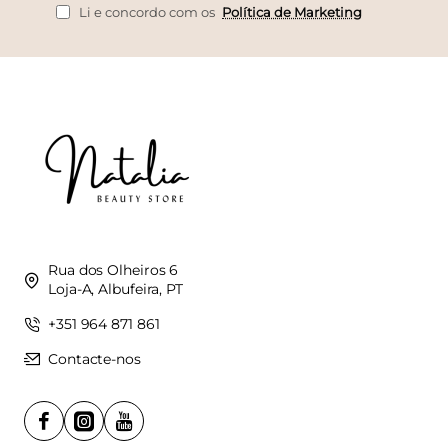
mail
Li e concordo com os
Política de Marketing
Rua dos Olheiros 6
Loja-A, Albufeira, PT
+351 964 871 861
Contacte-nos