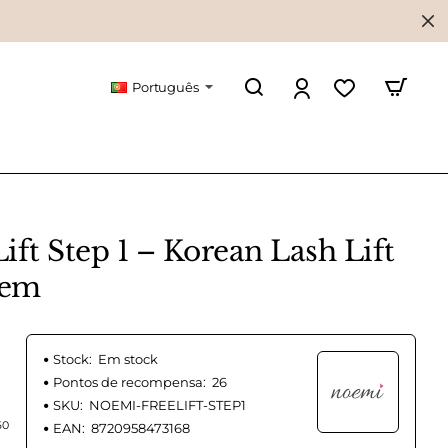
Português
m
ft Step 1 – Korean Lash Lift
tem
Stock:
Em stock
Pontos de recompensa:
26
SKU:
NOEMI-FREELIFT-STEP1
60
EAN:
8720958473168