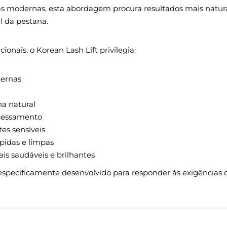
as modernas, esta abordagem procura resultados mais natur
l da pestana.
ionais, o Korean Lash Lift privilegia:
dernas
na natural
ocessamento
tes sensíveis
ápidas e limpas
is saudáveis e brilhantes
especificamente desenvolvido para responder às exigências d