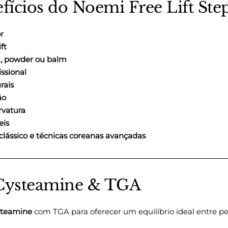
fícios do Noemi Free Lift Step
r
ft
a, powder ou balm
issional
rais
ão
rvatura
eis
 clássico e técnicas coreanas avançadas
Cysteamine & TGA
steamine
com TGA para oferecer um equilíbrio ideal entre p