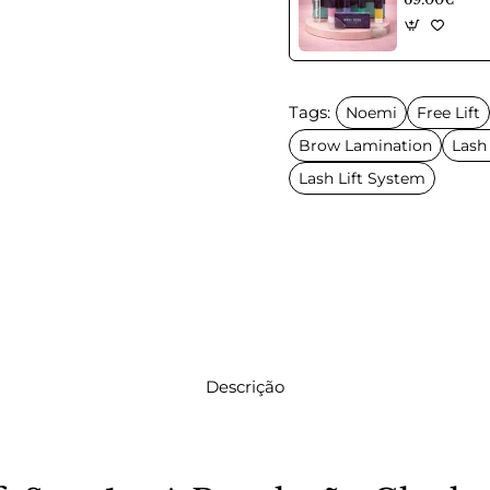
Tags:
Noemi
Free Lift
Brow Lamination
Lash
Lash Lift System
Descrição