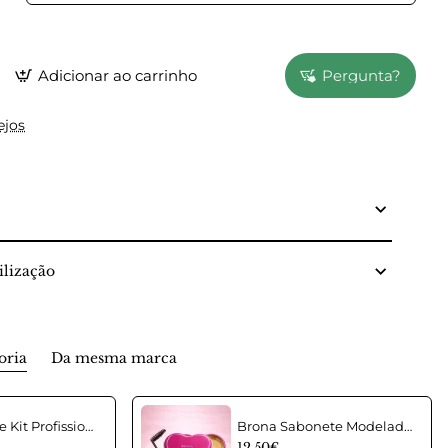
Adicionar ao carrinho
Pergunta?
ejos
lização
oria
Da mesma marca
Beauty Wave Kit Profissional para Lifting de Pestanas
Brona Sabonete Modelador de Sobrancelhas Brow Styling Soap
12.50€