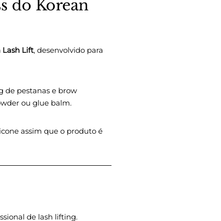
ss do Korean
Lash Lift
, desenvolvido para
ng de pestanas e brow
powder ou glue balm.
licone assim que o produto é
onal de lash lifting.