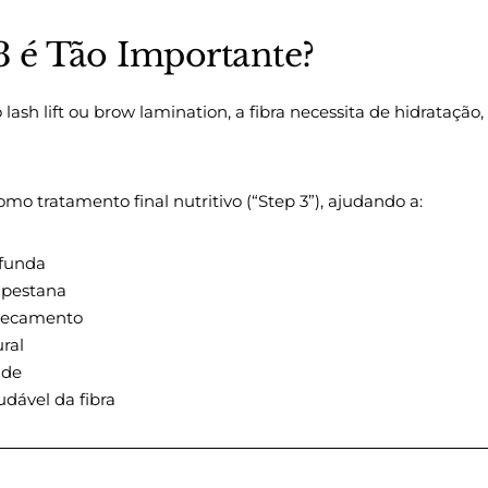
3 é Tão Importante?
lash lift ou brow lamination, a fibra necessita de hidratação,
mo tratamento final nutritivo (“Step 3”), ajudando a:
ofunda
a pestana
ssecamento
ral
ade
udável da fibra