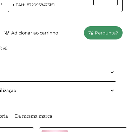
50
EAN:
8720958473151
Adicionar ao carrinho
Pergunta?
ejos
lização
oria
Da mesma marca