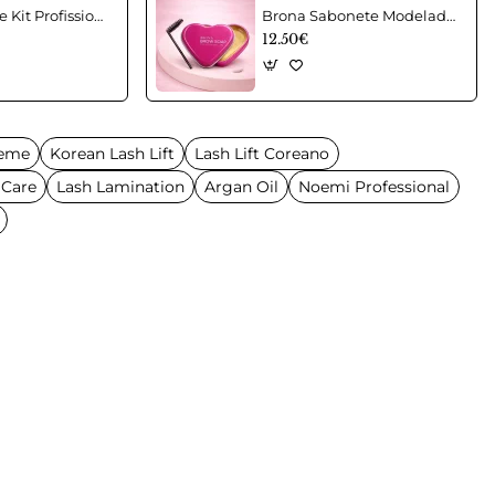
Beauty Wave Kit Profissional para Lifting de Pestanas
Brona Sabonete Modelador de Sobrancelhas Brow Styling Soap
12.50€
reme
Korean Lash Lift
Lash Lift Coreano
 Care
Lash Lamination
Argan Oil
Noemi Professional