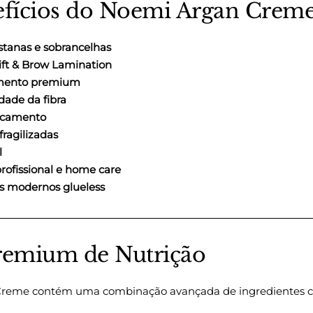
efícios do Noemi Argan Crem
stanas e sobrancelhas
ift & Brow Lamination
amento premium
idade da fibra
ecamento
fragilizadas
l
rofissional e home care
s modernos glueless
Premium de Nutrição
reme contém uma combinação avançada de ingredientes con