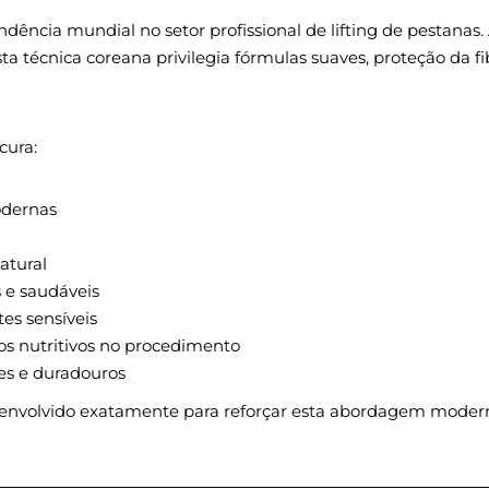
ndência mundial no setor profissional de lifting de pestanas.
sta técnica coreana privilegia fórmulas suaves, proteção da f
cura:
odernas
atural
 e saudáveis
tes sensíveis
os nutritivos no procedimento
es e duradouros
nvolvido exatamente para reforçar esta abordagem modern