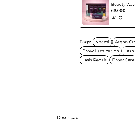
69.00€
Tags:
Noemi
Argan C
Brow Lamination
Lash
Lash Repair
Brow Care
Descrição