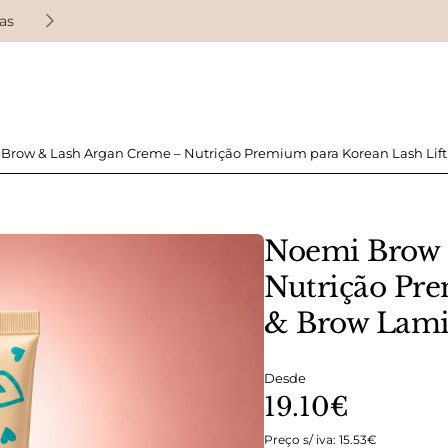
as
Ganhe pontos de fidelidade em cada compra
Brow & Lash Argan Creme – Nutrição Premium para Korean Lash Lif
Noemi Brow 
Nutrição Pre
& Brow Lami
Desde
19.10€
Preço s/ iva: 15.53€