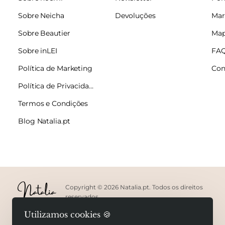
Sobre Neicha
Devoluções
Mar
Sobre Beautier
Map
Sobre inLEI
FA
Política de Marketing
Con
Política de Privacidade
Termos e Condições
Blog Natalia.pt
Copyright © 2026 Natalia.pt. Todos os direitos
reservados.
Utilizamos cookies 🍪