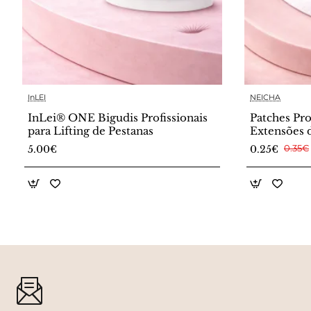
InLEI
NEICHA
InLei® ONE Bigudis Profissionais
Patches Pro
para Lifting de Pestanas
Extensões 
5.00€
0.25€
0.35€