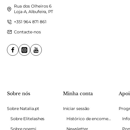
Rua dos Olheiros 6
Loja-A, Albufeira, PT
+351 964 871 861
Contacte-nos
Sobre nós
Minha conta
Apoi
Sobre Natalia.pt
Iniciar sessão
Sobre Elitelashes
Histórico de encomendas
Sobre noemi
Newsletter
Pon