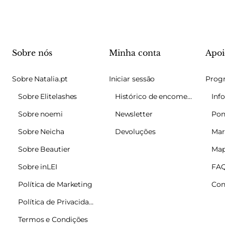
Sobre nós
Minha conta
Apoi
Sobre Natalia.pt
Iniciar sessão
Sobre Elitelashes
Histórico de encomendas
Sobre noemi
Newsletter
Pon
Sobre Neicha
Devoluções
Mar
Sobre Beautier
Map
Sobre inLEI
FA
Política de Marketing
Con
Política de Privacidade
Termos e Condições