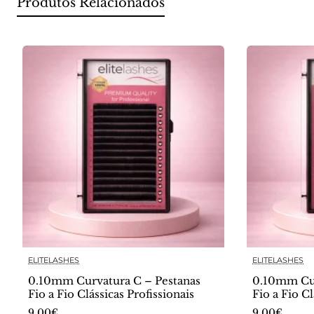
Produtos Relacionados
ELITELASHES
ELITELASHES
0.10mm Curvatura C – Pestanas
0.10mm Cur
Fio a Fio Clássicas Profissionais
Fio a Fio Cl
9.00€
9.00€