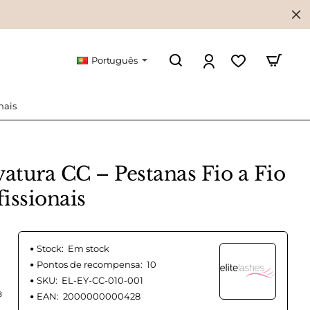
Português
nais
tura CC – Pestanas Fio a Fio
fissionais
Stock:
Em stock
Pontos de recompensa:
10
SKU:
EL-EY-CC-010-001
8
EAN:
2000000000428