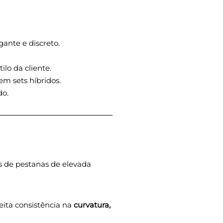
ante e discreto.
lo da cliente.
em sets híbridos.
do.
s de pestanas de elevada
eita consistência na
curvatura,