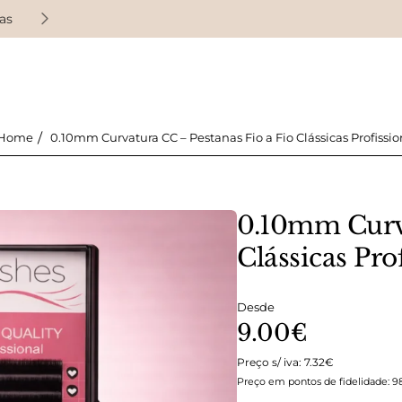
as
Ganhe pontos de fidelidade em cada compra
0.10mm Curvatura CC – Pestanas Fio a Fio Clássicas Profissio
home
0.10mm Curva
Clássicas Pro
Desde
9.00€
Preço s/ iva: 7.32€
Preço em pontos de fidelidade: 9