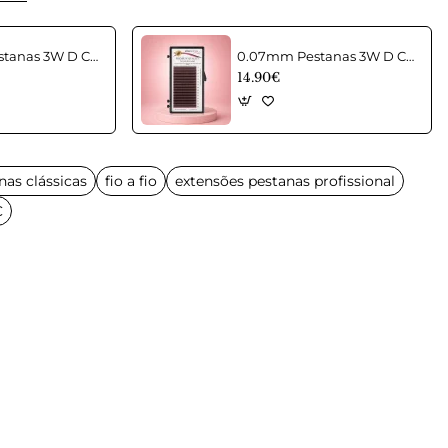
0.07mm Pestanas 3W D Castanhas em curvatura C Mix
0.07mm Pestanas 3W D Castanhas em curvatura CC Mix
14.90€
nas clássicas
fio a fio
extensões pestanas profissional
C