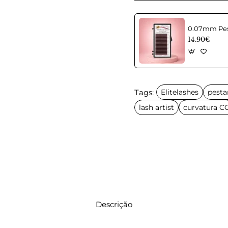
14.90€
Tags:
Elitelashes
pesta
lash artist
curvatura C
Descrição