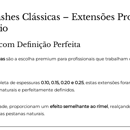
ashes Clássicas – Extensões Pro
io
 com Definição Perfeita
cas
são a escolha premium para profissionais que trabalham
eta de espessuras
0.10, 0.15, 0.20 e 0.25
, estas extensões for
 naturais e perfeitamente definidos.
lidade, proporcionam um
efeito semelhante ao rímel
, realçand
as pestanas naturais.