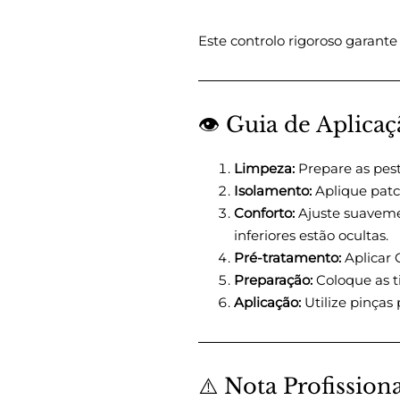
Este controlo rigoroso garante 
👁️ Guia de Aplicaç
Limpeza:
Prepare as pest
Isolamento:
Aplique patch
Conforto:
Ajuste suavemen
inferiores estão ocultas.
Pré-tratamento:
Aplicar 
Preparação:
Coloque as ti
Aplicação:
Utilize pinças 
⚠️ Nota Profission