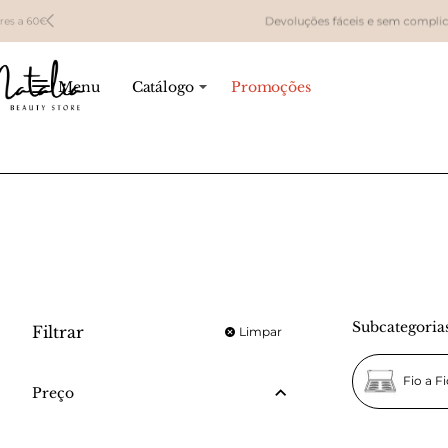
Devoluções fáceis e sem complicações em até 14 di
Menu
Catálogo
Promoções
Subcategoria
Filtrar
Limpar
Fio a F
Preço