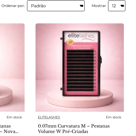
Ordenar por:
Mostrar
Em stock
ELITELASHES
Em stock
tanas
0.07mm Curvatura M – Pestanas
 – Nova
Volume W Pré-Criadas