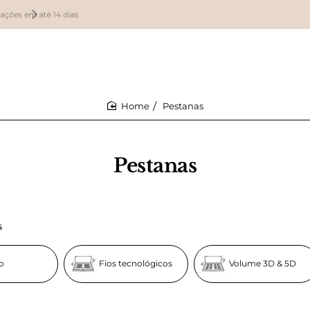
as
Ganhe pontos de fidelidade em cada compra
Pestanas
home
Pestanas
s
io
Fios tecnológicos
Volume 3D & 5D