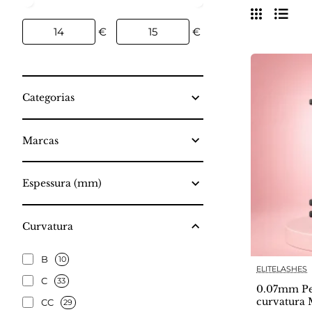
€
€
Categorias
Marcas
Espessura (mm)
Curvatura
B
10
ELITELASHES
C
33
0.07mm Pe
curvatura
CC
29