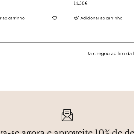
Coleção
14.50€
r ao carrinho
Adicionar ao carrinho
Já chegou ao fim da l
va-se agora e aproveite 10% de d