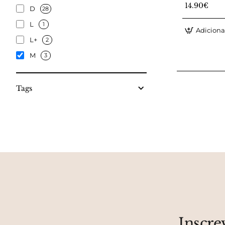
14.90€
D
28
L
1
Adiciona
L+
2
M
3
Tags
Inscre